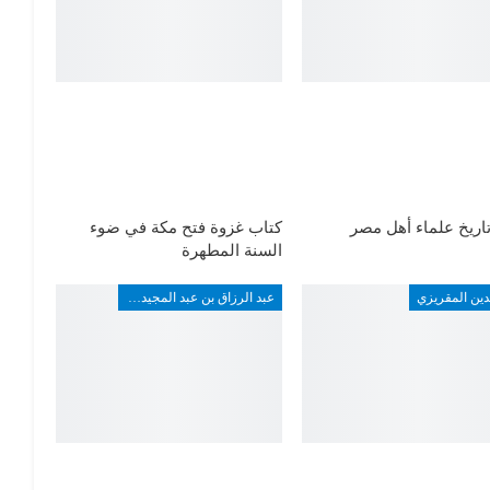
اريخ علماء أهل مصر
كتاب غزوة فتح مكة في ضوء
السنة المطهرة
دين المقريزي
عبد الرزاق بن عبد المجيد ألارو