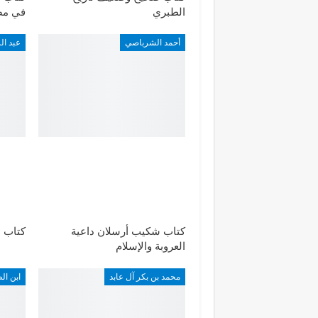
الطبري
في مص
أحمد الشرباصي
عبد ا
كتاب شكيب أرسلان داعية
كتاب ا
العروبة والإسلام
محمد بن بكر آل عابد
ابن ال