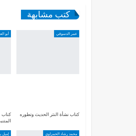
كتب مشابهة
عمر الدسوقي
أبو الع
كتاب نشأة النثر الحديث وتطوره
كتاب ا
المتنب
محمد رشاد الحمزاوي
إميل ي