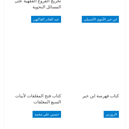
تخريج الفروع الفقهية على
المسائل النحوية
ابن خير الأموي الأشبيلي
عبد القادر الفاكهي
كتاب فهرسة ابن خير
كتاب فتح المغلقات لأبيات
السبع المعلقات
الزوزني
حسين علي محمد