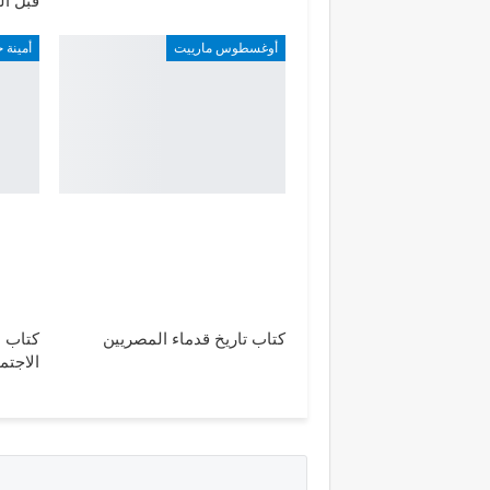
قبل ال
أوغسطوس مارييت
أمينة
كتاب تاريخ قدماء المصريين
كتاب ا
الاجتم