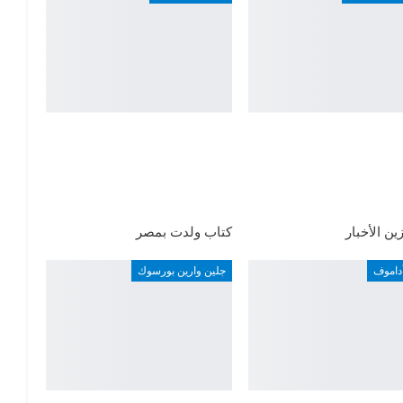
ين الأخبار
كتاب ولدت بمصر
أداموف
جلين وارين بورسوك