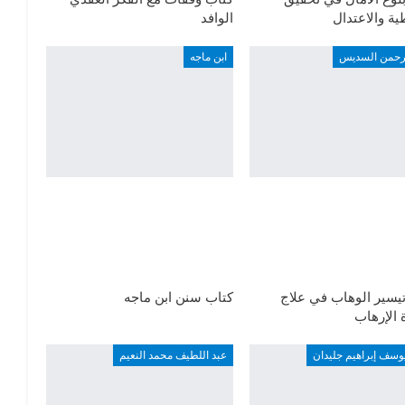
ة والاعتدال
الوافد
لرحمن السديس
ابن ماجه
يسير الوهاب في علاج
كتاب سنن ابن ماجه
الإرهاب
وسف إبراهيم جليدان
عبد اللطيف محمد النعيم